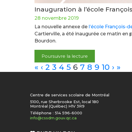
Inauguration à l’école Françoi
28 novembre 2019
La nouvelle annexe de
l’école François-d
Cartierville, a été inaugurée ce matin e
Bourdon.
Poursuivre la lecture
«
‹
2
3
4
5
6
7
8
9
10
›
»
Centre de services scolaire de Montréal
5100, rue Sherbrooke Est, local 180
Montréal (Québec) H1V 3R9
Téléphone : 514 596-6000
info@cssdm.gouv.qc.ca