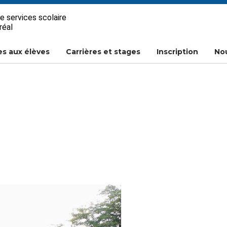
e services scolaire
réal
es aux élèves
Carrières et stages
Inscription
Nou