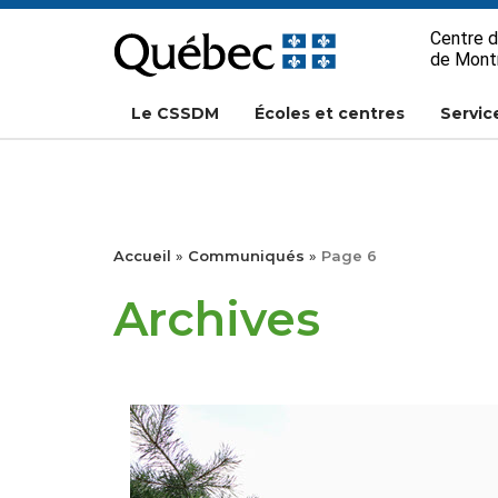
Passer
Centre d
au
de Mont
contenu
Le CSSDM
Écoles et centres
Servic
Accueil
»
Communiqués
»
Page 6
Archives