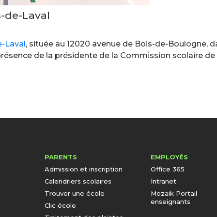
s-de-Laval
e-Laval
, située au 12020 avenue de Bois-de-Boulogne, d
n présence de la présidente de la Commission scolaire d
PARENTS
EMPLOYÉS
Admission et inscription
Office 365
Calendriers scolaires
Intranet
Trouver une école
Mozaïk Portail
enseignants
Clic école