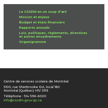
Le CSSDM en un coup d’œil
Mission et enjeux
Budget et états financiers
Rapports annuels
Lois, politiques, règlements, directives
et autres encadrements
Organigramme
Centre de services scolaire de Montréal
5100, rue Sherbrooke Est, local 180
Montréal (Québec) H1V 3R9
Téléphone : 514 596-6000
info@cssdm.gouv.qc.ca