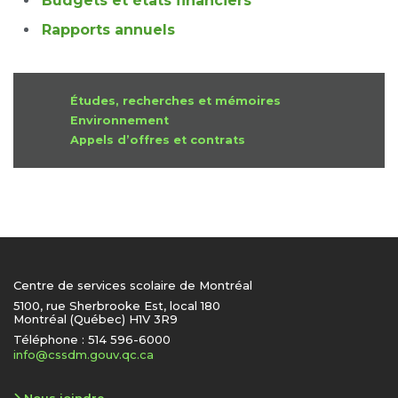
Budgets et états financiers
Rapports annuels
Études, recherches et mémoires
Environnement
Appels d’offres et contrats
Centre de services scolaire de Montréal
5100, rue Sherbrooke Est, local 180
Montréal (Québec) H1V 3R9
Téléphone : 514 596-6000
info@cssdm.gouv.qc.ca
Nous joindre