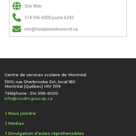
Site Web
514 596-6000 poste 6242
info@fondationelevesmtl.ca
Centre de services scolaire de Montréal
5100, rue Sherbrooke Est, local 180
Montréal (Québec) H1V 3R9
Téléphone : 514 596-6000
info@cssdm.gouv.qc.ca
Nous joindre
Médias
Divulgation d’actes répréhensibles