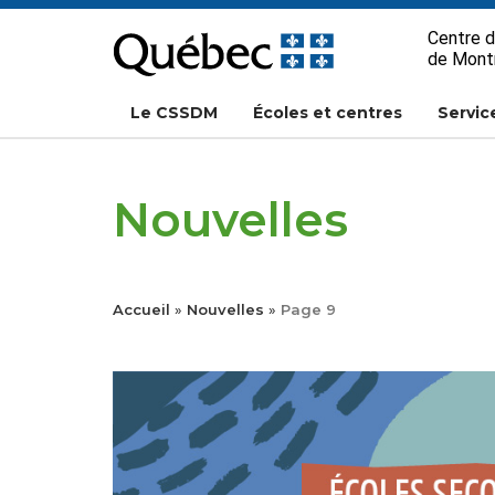
Passer
Centre d
au
de Mont
contenu
Le CSSDM
Écoles et centres
Servic
Nouvelles
Accueil
»
Nouvelles
»
Page 9