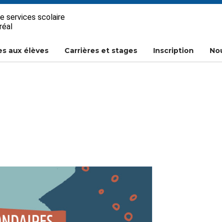
e services scolaire
réal
es aux élèves
Carrières et stages
Inscription
Nou