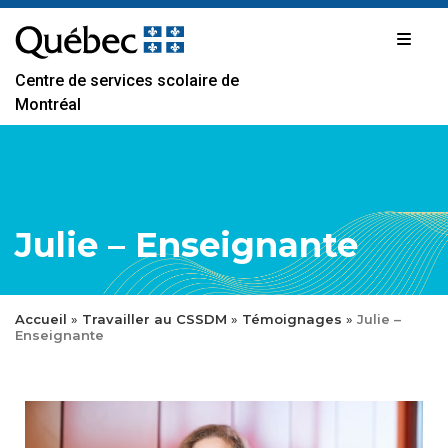
Passer
au
contenu
Centre de services scolaire de
Montréal
Julie – Enseignante
Accueil
»
Travailler au CSSDM
»
Témoignages
»
Julie –
Enseignante