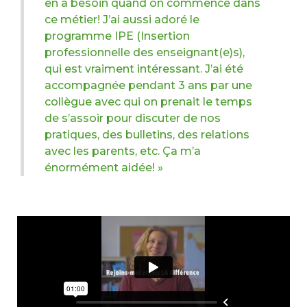
en a besoin quand on commence dans
ce métier! J’ai aussi adoré le
programme IPE (Insertion
professionnelle des enseignant(e)s),
qui est vraiment intéressant. J’ai été
accompagnée pendant 3 ans par une
collègue avec qui on prenait le temps
de s’assoir pour discuter de nos
pratiques, des bulletins, des relations
avec les parents, etc. Ça m’a
énormément aidée! »