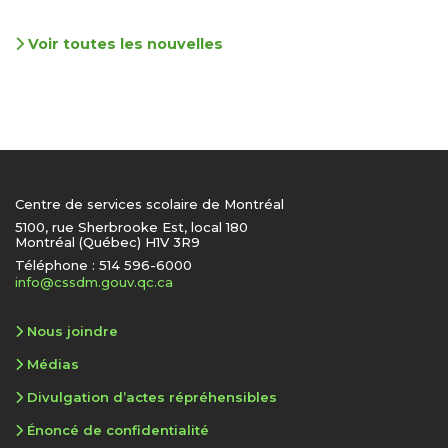
Voir toutes les nouvelles
Centre de services scolaire de Montréal
5100, rue Sherbrooke Est, local 180
Montréal (Québec) H1V 3R9
Téléphone : 514 596-6000
info@cssdm.gouv.qc.ca
Nous joindre
Médias
Divulgation d’actes répréhensibles
Énoncé de confidentialité