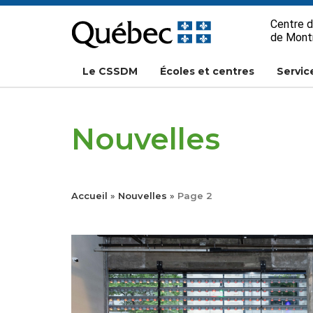
Passer
Centre d
au
de Mont
contenu
Le CSSDM
Écoles et centres
Servic
Nouvelles
Accueil
»
Nouvelles
»
Page 2