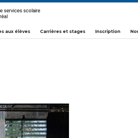
e services scolaire
réal
es aux élèves
Carrières et stages
Inscription
Nou