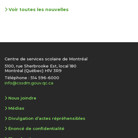
Voir toutes les nouvelles
Centre de services scolaire de Montréal
5100, rue Sherbrooke Est, local 180
Montréal (Québec) H1V 3R9
Téléphone : 514 596-6000
info@cssdm.gouv.qc.ca
Nous joindre
Médias
Divulgation d’actes répréhensibles
Énoncé de confidentialité