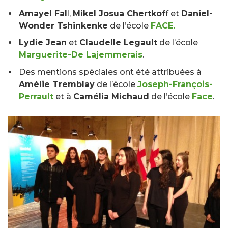
Amayel Fal
l,
Mikel Josua Chertkof
f et
Daniel-
Wonder Tshinkenke
de l’école
FACE.
Lydie Jean
et
Claudelle Legault
de l’école
Marguerite-De Lajemmerais
.
Des mentions spéciales ont été attribuées à
Amélie Tremblay
de l’école
Joseph-François-
Perrault
et à
Camélia Michaud
de l’école
Face
.